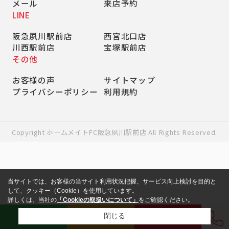
メール
来店予約
LINE
阪急夙川駅前店
西宮北口店
川西駅前店
宝塚駅前店
その他
お客様の声
サイトマップ
プライバシーポリシー
利用規約
Copyright ホームメイトFC阪急夙川駅前店 All Rights Reserved.
当サイトでは、お客様の当サイト利用状況把握、サービス向上検討を目的と
して、クッキー（Cookie）を使用しています。
詳しくは、当社の
「Cookieの取扱いについて」
をご確認ください。
LINE
来店予約
お問い合わせ
閉じる