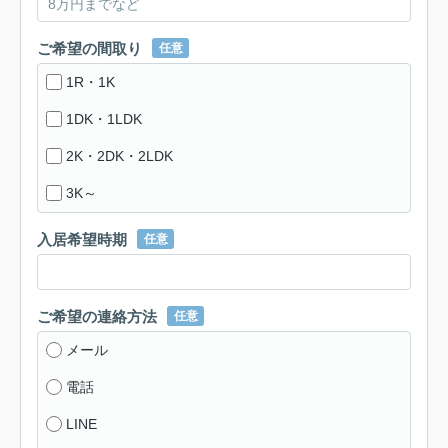
ご希望の間取り
任意
1R・1K
1DK・1LDK
2K・2DK・2LDK
3K～
入居希望時期
任意
ご希望の連絡方法
任意
メール
電話
LINE